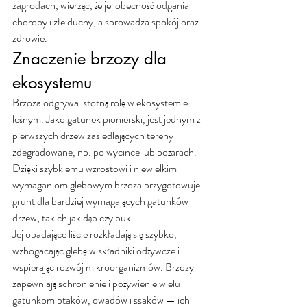
zagrodach, wierząc, że jej obecność odgania 
choroby i złe duchy, a sprowadza spokój oraz 
zdrowie.
Znaczenie brzozy dla 
ekosystemu
Brzoza odgrywa istotną rolę w ekosystemie 
leśnym. Jako gatunek pionierski, jest jednym z 
pierwszych drzew zasiedlających tereny 
zdegradowane, np. po wycince lub pożarach. 
Dzięki szybkiemu wzrostowi i niewielkim 
wymaganiom glebowym brzoza przygotowuje 
grunt dla bardziej wymagających gatunków 
drzew, takich jak dąb czy buk.
Jej opadające liście rozkładają się szybko, 
wzbogacając glebę w składniki odżywcze i 
wspierając rozwój mikroorganizmów. Brzozy 
zapewniają schronienie i pożywienie wielu 
gatunkom ptaków, owadów i ssaków — ich 