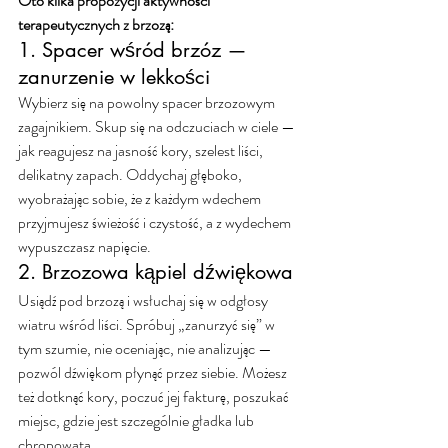
Oto kilka propozycji aktywności 
terapeutycznych z brzozą:
1. Spacer wśród brzóz — 
zanurzenie w lekkości
Wybierz się na powolny spacer brzozowym 
zagajnikiem. Skup się na odczuciach w ciele — 
jak reagujesz na jasność kory, szelest liści, 
delikatny zapach. Oddychaj głęboko, 
wyobrażając sobie, że z każdym wdechem 
przyjmujesz świeżość i czystość, a z wydechem 
wypuszczasz napięcie.
2. Brzozowa kąpiel dźwiękowa
Usiądź pod brzozą i wsłuchaj się w odgłosy 
wiatru wśród liści. Spróbuj „zanurzyć się” w 
tym szumie, nie oceniając, nie analizując — 
pozwól dźwiękom płynąć przez siebie. Możesz 
też dotknąć kory, poczuć jej fakturę, poszukać 
miejsc, gdzie jest szczególnie gładka lub 
chropowata.