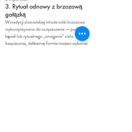
3. Rytuał odnowy z brzozową 
gałązką
W tradycji słowiańskiej młode witki brzozowe 
wykorzystywano do oczyszczania — podczas 
kąpieli lub rytualnego „smagania” ciała. W 
bezpiecznej, delikatnej formie możesz wykonać 
taki gest samodzielnie, traktując go jako 
symboliczne „zrzucenie” stresu, zmęczenia, 
dawnych trosk.
4. Pisanie na brzozowej korze
Jeśli znajdziesz kawałek brzozowej kory (nie 
zrywaj z żywego drzewa!), możesz potraktować 
ją jako naturalny „list do siebie” — napisać na 
niej słowa, które mają dla Ciebie znaczenie: 
intencje, podziękowania, życzenia. To może być 
element pracy z własnymi potrzebami i 
pragnieniami.
Brzoza — drzewo 