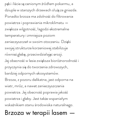
pąki i liście są cenionym źródłem pokarmu, a 
dziuple w starszych drzewach służą za gniazda.
Ponadto brzoza ma zdolność do filtrowania 
powietrza i poprawiania mikroklimatu — 
zwiększa wilgotność, łagodzi ekstremalne 
temperatury i zmniejsza poziom 
zanieczyszczeń w swoim otoczeniu. Dzięki 
swojej strukturze korzeniowej stabilizuje 
również glebę, przeciwdziałając erozji.
Jej obecność w lesie zwiększa bioróżnorodność i 
przyczynia się do tworzenia zdrowszych, 
bardziej odpornych ekosystemów.
Brzoza, z pozoru delikatna, jest odporna na 
wiatr, mróz, a nawet zanieczyszczenia 
powietrza. Jej obecność poprawia jakość 
powietrza i gleby. Jest także wspaniałym 
wskaźnikiem stanu środowiska naturalnego.
Brzoza w terapii lasem — 