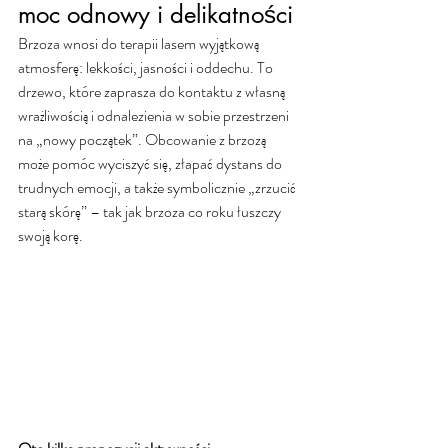
moc odnowy i delikatności
Brzoza wnosi do terapii lasem wyjątkową 
atmosferę: lekkości, jasności i oddechu. To 
drzewo, które zaprasza do kontaktu z własną 
wrażliwością i odnalezienia w sobie przestrzeni 
na „nowy początek”. Obcowanie z brzozą 
może pomóc wyciszyć się, złapać dystans do 
trudnych emocji, a także symbolicznie „zrzucić 
starą skórę” – tak jak brzoza co roku łuszczy 
swoją korę.