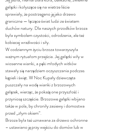
gałązki i kołyszące się na wietrze liście 
sprawiały, że postrzegano ją jako drzewo 
graniczne — łączące świat ludzi ze światem 
duchów natury. Dla naszych przodków brzoza 
była symbolem czystości, odrodzenia, ale też 
kobiecej wrażliwości i siły.
W codziennym życiu brzoza towarzyszyła 
ważnym rytuałom przejścia. Jej gałązki wiły w 
wiosenne wianki, a pęki młodych witków 
stawały się narzędziem oczyszczania podczas 
kąpieli i świąt. W Noc Kupały dziewczęta 
puszczały na wodę wianki z brzozowych 
gałązek, wierząc, że pokażą one przyszłość i 
przyniosą szczęście. Brzozowe gałązki wbijano 
także w pola, by chroniły zasiewy i domostwa 
przed „złym okiem”.
Brzoza była też uznawana za drzewo ochronne 
– ustawiano ją przy wejściu do domów lub w 