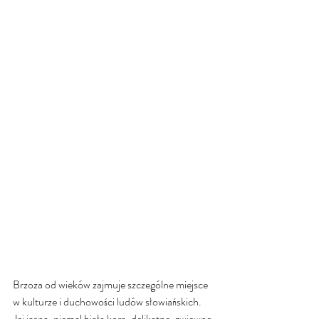
Brzoza od wieków zajmuje szczególne miejsce 
w kulturze i duchowości ludów słowiańskich. 
Jej jasna, niemal biała kora, delikatne, zwiewne 